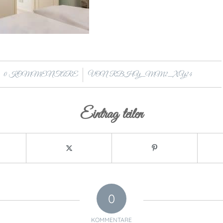
/
0 KOMMENTARE
VON
RBHY_MM2_XY24
Eintrag teilen
0
KOMMENTARE