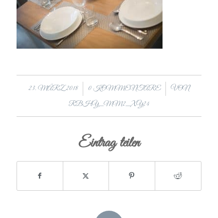
/
/
23. MÄRZ 2018
0 KOMMENTARE
VON
RBHY_MM2_XY24
Eintrag teilen