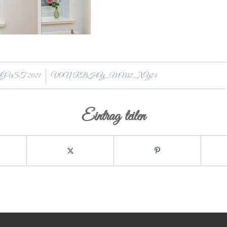
/
UGUST 2021
VON
RBHY_MM2_XY24
Eintrag teilen