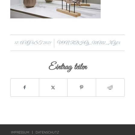
/
12. AUGUST 2021
VON
RBHY_MM2_XY24
Eintrag teilen
IMPRESSUM
DATENSCHUTZ